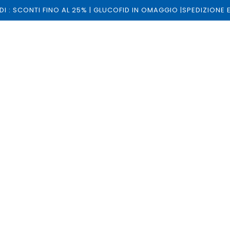
ALDI : SCONTI FINO AL 25% | GLUCOFID IN OMAGGIO |SPEDIZIONE
FRÍO
per I
Term
FRIOITALIA
€33,90
Tasse inclu