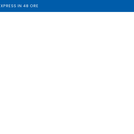
 EXPRESS IN 48 ORE
 Duo Unicorn - Astuccio
nsulina e Farmaci
osensibili
€39,00
se.
AGGIUNGI AL CARRELLO