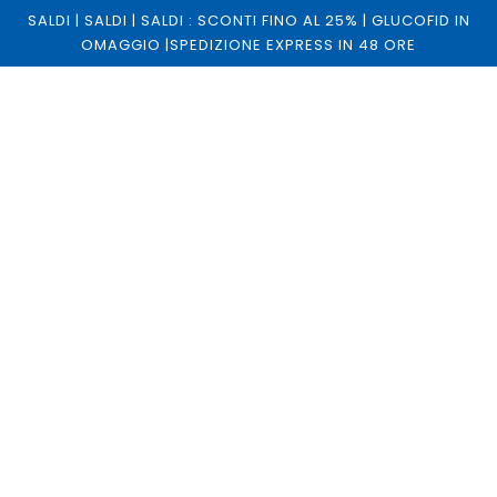
SALDI | SALDI | SALDI : SCONTI FINO AL 25% | GLUCOFID IN
OMAGGIO |SPEDIZIONE EXPRESS IN 48 ORE
FRÍO Large - Astuccio per Insulina e
Farmaci Termosensibili
FRIOITALIA
€35,90
€39,00
Tasse incluse.
AGGIUNGI AL CARRELLO